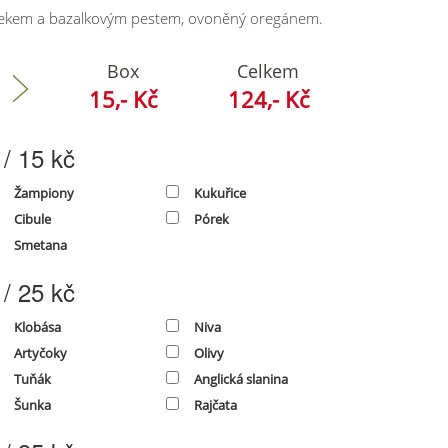
nekem a bazalkovým pestem, ovoněný oregánem.
Box
Celkem
15,- Kč
124
,- Kč
 / 15 kč
Žampiony
Kukuřice
Cibule
Pórek
Smetana
 / 25 kč
Klobása
Niva
Artyčoky
Olivy
Tuňák
Anglická slanina
Šunka
Rajčata