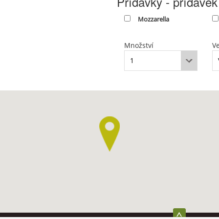
Přídavky - přídavek
Mozzarella
Množství
Ve