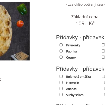
Pizza chléb potřený čes
Základní cena
109,- Kč
Přídavky - přídavek
Feferonky
Paprika
Česnek
Přídavky - přídavek
Bolonská omáčka
o
Hermelín
Ananas
Suchý salám