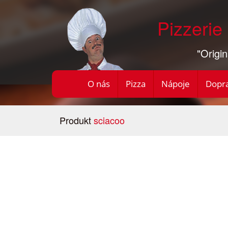
Pizzerie
"Origin
O nás
Pizza
Nápoje
Dopr
Produkt
sciacoo