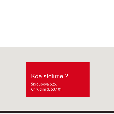
Kde sídlíme ?
Škroupova 525,
Chrudim 3, 537 01