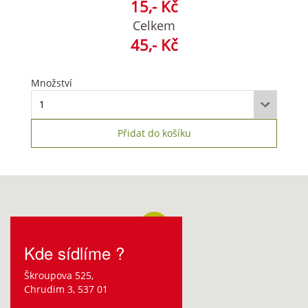
15,- Kč
Celkem
45
,- Kč
Množství
Přidat do košíku
Kde sídlíme ?
Škroupova 525,
Chrudim 3, 537 01