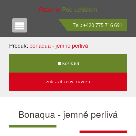
Pizzerie
Pod Letištěm
Tel.: +420 775 716 691
Produkt
bonaqua - jemně perlivá
Košík (0)
zobrazit ceny rozvozu
Bonaqua - jemně perlivá